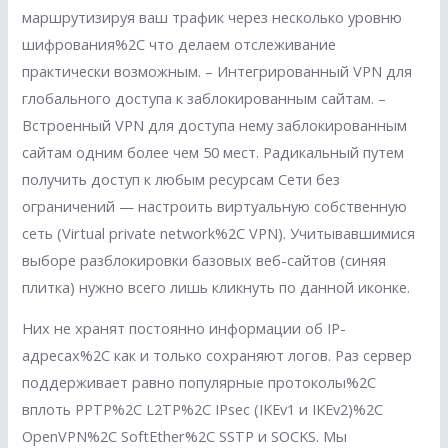
маршрутизируя ваш трафик через несколько уровню
шифрования%2C что делаем отслеживание
практически возможным. – Интегрированный VPN для
глобального доступа к заблокированным сайтам. –
Встроенный VPN для доступа нему заблокированным
сайтам одним более чем 50 мест. Радикальный путем
получить доступ к любым ресурсам Сети без
ограничений — настроить виртуальную собственную
сеть (Virtual private network%2C VPN). Учитывавшимися
выборе разблокировки базовых веб-сайтов (синяя
плитка) нужно всего лишь кликнуть по данной иконке.
Них не хранят постоянно информации об IP-
адресах%2C как и только сохраняют логов. Раз сервер
поддерживает равно популярные протоколы%2C
вплоть PPTP%2C L2TP%2C IPsec (IKEv1 и IKEv2)%2C
OpenVPN%2C SoftEther%2C SSTP и SOCKS. Мы