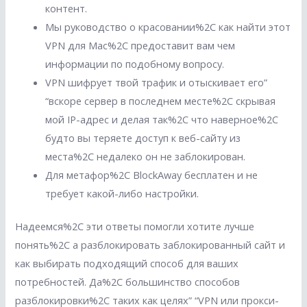
контент.
Мы руководство о красовании%2C как найти этот
VPN для Mac%2C предоставит вам чем
информации по подобному вопросу.
VPN шифрует твой трафик и отыскивает его”
“вскоре сервер в последнем месте%2C скрывая
мой IP-адрес и делая так%2C что наверное%2C
будто вы теряете доступ к веб-сайту из
места%2C недалеко он не заблокирован.
Для метафор%2C BlockAway бесплатен и не
требует какой-либо настройки.
Надеемся%2C эти ответы помогли хотите лучше
понять%2C а разблокировать заблокированный сайт и
как выбирать подходящий способ для ваших
потребностей. Да%2C большинство способов
разблокировки%2C таких как целях” “VPN или прокси-