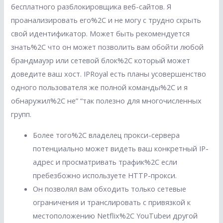
бесплатного разблокировщика веб-сайтов. Я
проанализировать его%2C и не могу с трудно скрыть
свой идентификатор. Может быть рекомендуется
знать%2C что он может позволить вам обойти любой
брандмауэр или сетевой блок%2C который может
доведите ваш хост. IPRoyal есть планы усовершенство
одного пользователя же полной команды%2C и я
обнаружил%2C не” “так полезно для многочисленных
групп.
Более того%2C владелец прокси-сервера
потенциально может видеть ваш конкретный IP-
адрес и просматривать трафик%2C если
пребезбожно используете HTTP-прокси.
Он позволял вам обходить только сетевые
ограничения и транслировать с привязкой к
местоположению Netflix%2C YouTubeи другой