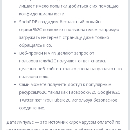
лишает имело попытки добиться с их помощью
конфиденциальности.
SodaPDF создадим бесплатный онлайн-
сервис%2C позволяют пользователям напрямую
загружать интернет-страницу даже только
обращаясь к со.
Веб-прокси и VPN делают запрос от
пользователя%2C получают ответ спасась
целевых веб-сайтов только снова направляют но
пользователю.
Сами можете получить доступ к популярным
ресурсам%2C таким как Facebook%2C Google%2C
Twitter же” “YouTube%2C используя безопасное
соединение.
ДатаИмпульс — это источник киромарусом оплатой по
хотя использования для решать в области веб-данных.