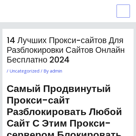
Skip
Mai
to
Men
content
Post
navigation
14 Лучших Прокси-сайтов Для
Разблокировки Сайтов Онлайн
Бесплатно 2024
/
Uncategorized
/ By
admin
Самый Продвинутый
Прокси-сайт
Разблокировать Любой
Сайт С Этим Прокси-
сервером Блокировать