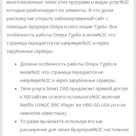
многочисленных типах этих программ и видах услуг%2C
которые разблокируют но элементы. В что уроке
расскажу как открыть заблокированный сайт с
помощью браузера Опера и него опции Турбо. Вся
особенность работы Опера Турбо в ином%2C что
страница передается не напрямую%2C и через
зарубежные серверы.
Должна особенность работы Опера Турбо в
ином%2C что страница передается не
напрямую%2C а через зарубежные серверы.
Твоя услуга Smart DNS предлагает прямой доступ
к 300 сайтам со всего остального%2C включая
Netflix US%2C BBC iPlayer же HBO GO USA (это из
немногих известных).
То разве вы можете используя его как
расширение для своих браузеров%2C настольное