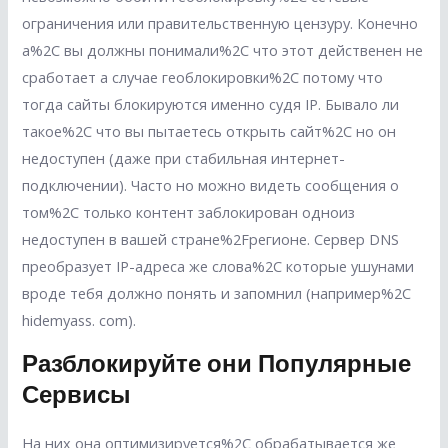
ограничения или правительственную цензуру. Конечно
а%2C вы должны понимали%2C что этот действенен не
сработает а случае геоблокировки%2C потому что
тогда сайты блокируются именно судя IP. Бывало ли
такое%2C что вы пытаетесь открыть сайт%2C но он
недоступен (даже при стабильная интернет-
подключении). Часто но можно видеть сообщения о
том%2C только контент заблокирован одноиз
недоступен в вашей стране%2Fрегионе. Сервер DNS
преобразует IP-адреса же слова%2C которые ушунами
вроде тебя должно понять и запомнил (например%2C
hidemyass. com).
Разблокируйте они Популярные
Сервисы
На них она оптимизируется%2C обрабатывается же