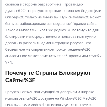
сервера в стороне разработчика) Провайдер
думает%2C что ресурс открывает компания Яндекс (или
Опера)%2C только не лично вы. Ну и сначала%2C может
быть вы заблокировали за нарушение” “правил сайта.
Такое а бывает%2C хотя же редко%2C потому что для
блокировки непосредственного пользователя нужно
довольно разозлить администрацию ресурса. Это
бесплатное же современное прокси-решение%2C
аналогичное может заменить те веб-прокси или службы
VPN.
Почему те Страны Блокируют
Сайты%3F
Браузер Tor%2C пользующийся доверием и широко
использовался%2C доступен на Windows%2C Mac%2C
Linux%2C iOS и Android. Он использует сеть Tor%2C