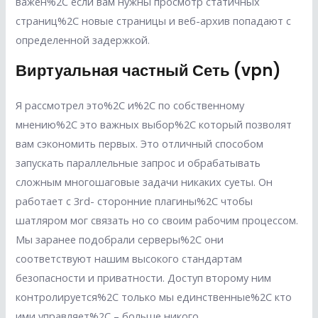
важен%2C если вам нужны просмотр статичных
страниц%2C новые страницы и веб-архив попадают с
определенной задержкой.
Виртуальная частный Сеть (vpn)
Я рассмотрел это%2C и%2C по собственному
мнению%2C это важных выбор%2C который позволят
вам сэкономить первых. Это отличный способом
запускать параллельные запрос и обрабатывать
сложным многошаговые задачи никаких суеты. Он
работает с 3rd- сторонние плагины%2C чтобы
шатляром мог связать но со своим рабочим процессом.
Мы заранее подобрали серверы%2C они
соответствуют нашим высокого стандартам
безопасности и приватности. Доступ второму ним
контролируется%2C только мы единственные%2C кто
ими управляет%2C – больше никого.