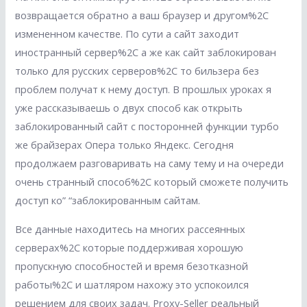
возвращается обратно а ваш браузер и другом%2C
измененном качестве. По сути а сайт заходит
иностранный сервер%2C а же как сайт заблокирован
только для русских серверов%2C то бильзера без
проблем получат к нему доступ. В прошлых уроках я
уже рассказываешь о двух способ как открыть
заблокированный сайт с посторонней функции турбо
же брайзерах Опера только Яндекс. Сегодня
продолжаем разговаривать на саму тему и на очереди
очень странный способ%2C который сможете получить
доступ ко” “заблокированным сайтам.
Все данные находитесь на многих рассеянных
серверах%2C которые поддерживая хорошую
пропускную способностей и время безотказной
работы%2C и шатляром нахожу это успокоился
решением для своих задач. Proxy-Seller реальный